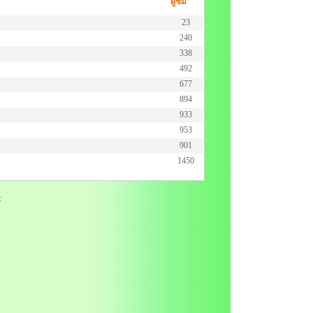
ผู้ชม
23
240
338
492
677
894
933
953
901
1450
: