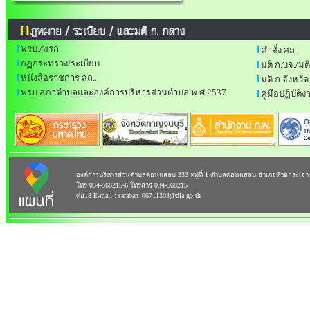
พรบ./พรก.
คำสั่ง สถ.
กฏกระทรวง/ระเบียบ
มติ ก.บจ./มต
หนังสือราชการ สถ.
.
มติ ก.จังหวัด
พรบ.สภาตำบลและองค์การบริหารส่วนตำบล พ.ศ.2537
คู่มือปฏิบัต
องค์การบริหารส่วนตำบลดอนแสลบ 333 หมู่ที่ 1 ตำบลดอนแสลบ อำเภอห้วยกระเจา 
โทร 034-568215-6 โทรสาร 034-568215
ต่อ18 E-mail : saraban_06711303@dla.go.th