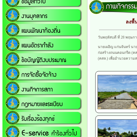
ลงพื้
วันพฤหัสบดี ที่ 28 พฤษภ
นายเผอิญ แก่นจันทร์ น
ก่อสร้างถนนคอนกรีต (คสล
(คสล.) เพื่ออำนวยความ