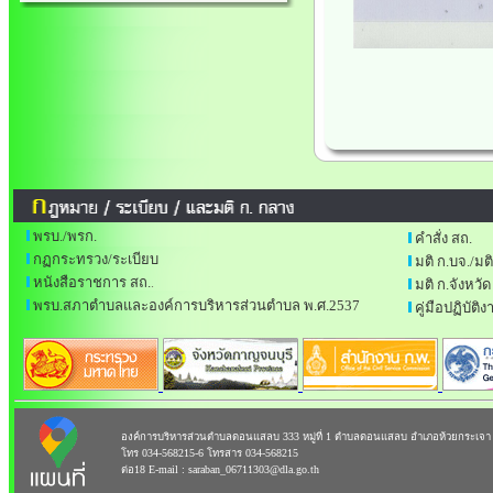
พรบ./พรก.
คำสั่ง สถ.
กฏกระทรวง/ระเบียบ
มติ ก.บจ./มต
หนังสือราชการ สถ.
.
มติ ก.จังหวัด
พรบ.สภาตำบลและองค์การบริหารส่วนตำบล พ.ศ.2537
คู่มือปฏิบัต
องค์การบริหารส่วนตำบลดอนแสลบ 333 หมู่ที่ 1 ตำบลดอนแสลบ อำเภอห้วยกระเจา 
โทร 034-568215-6 โทรสาร 034-568215
ต่อ18 E-mail : saraban_06711303@dla.go.th