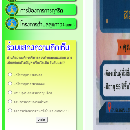
ท่านคิดว่าองค์กรบริหารส่วนตำบลดอนแสลบ ควร
เน้นหนักแก้ไขปัญหาเรื่องใดเป็น อันดับแรก?
แก้ไขปัญหายาเสพติด
แก้ไขปัญหาสิ่งแวดล้อม
ปรับปรุงระบบสาธารณูปโภค
จัดมาตรการป้องกันน้ำท่วม
จัดการเรื่องการศึกษาทั้งในและนอกระบบ